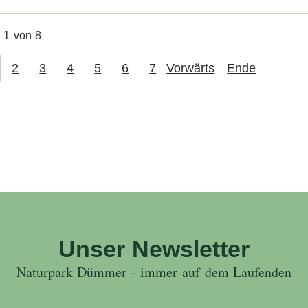
e 1 von 8
2
3
4
5
6
7
Vorwärts
Ende
Unser Newsletter
Naturpark Dümmer - immer auf dem Laufenden