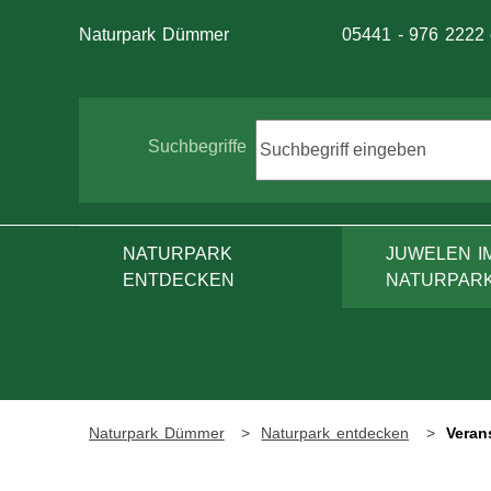
Telefon:
Naturpark Dümmer
05441 - 976 2222
Suche
Suchbegriffe
NATURPARK
JUWELEN I
ENTDECKEN
NATURPAR
Naturpark Dümmer
Naturpark entdecken
Veran