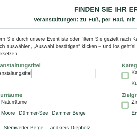
anstaltungskalender
FINDEN SIE IHR E
Veranstaltungen: zu Fuß, per Rad, m
ern Sie durch unsere Eventliste oder filtern Sie gezielt nach 
ch auswählen, „Auswahl bestätigen“ klicken – und los geht’s! F
cksetzen.
anstaltungstitel
Kateg
Ka
nstaltungstitel
Ku
turräume
Zielg
Naturräume
Zi
Moore
Dümmer-See
Dammer Berge
Er
Stemweder Berge
Landkreis Diepholz