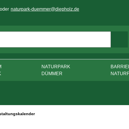
 oder
naturpark-duemmer@diepholz.de
M
NATURPARK
BARRIE
K
DÜMMER
NATUR
staltungskalender