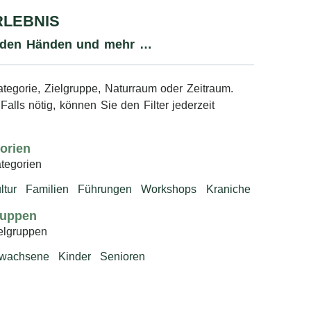
RLEBNIS
it den Händen und mehr …
Kategorie, Zielgruppe, Naturraum oder Zeitraum.
alls nötig, können Sie den Filter jederzeit
orien
tegorien
ltur
Familien
Führungen
Workshops
Kraniche
ruppen
elgruppen
wachsene
Kinder
Senioren