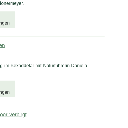
 Honermeyer.
ngen
en
g im Bexaddetal mit Naturführerin Daniela
ngen
or verbirgt