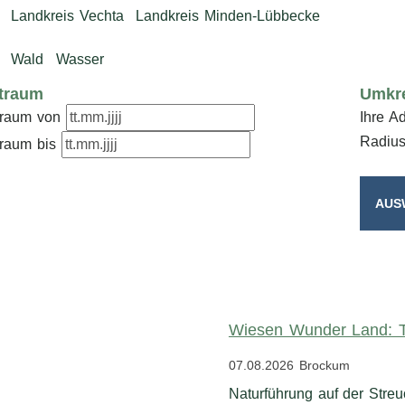
Landkreis Vechta
Landkreis Minden-Lübbecke
Wald
Wasser
itraum
Umkr
: bitte im Format tt.mm.jjjj eingeben.
traum von
Ihre A
: bitte im Format tt.mm.jjjj eingeben.
Radiu
traum bis
Wiesen Wunder Land: T
07.08.2026
Brockum
Naturführung auf der Str