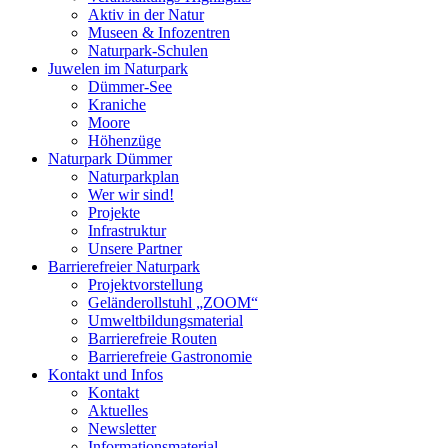
Aktiv in der Natur
Museen & Infozentren
Naturpark-Schulen
Juwelen im Naturpark
Dümmer-See
Kraniche
Moore
Höhenzüge
Naturpark Dümmer
Naturparkplan
Wer wir sind!
Projekte
Infrastruktur
Unsere Partner
Barrierefreier Naturpark
Projektvorstellung
Geländerollstuhl „ZOOM“
Umweltbildungsmaterial
Barrierefreie Routen
Barrierefreie Gastronomie
Kontakt und Infos
Kontakt
Aktuelles
Newsletter
Informationsmaterial