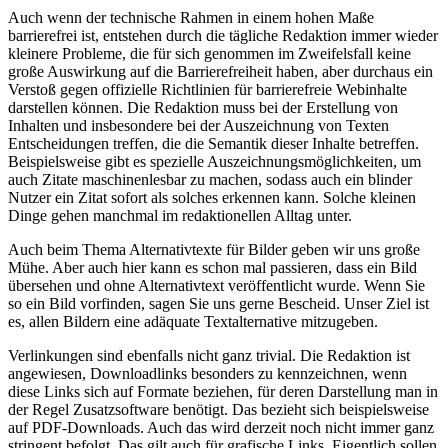
Auch wenn der technische Rahmen in einem hohen Maße
barrierefrei ist, entstehen durch die tägliche Redaktion immer wieder
kleinere Probleme, die für sich genommen im Zweifelsfall keine
große Auswirkung auf die Barrierefreiheit haben, aber durchaus ein
Verstoß gegen offizielle Richtlinien für barrierefreie Webinhalte
darstellen können. Die Redaktion muss bei der Erstellung von
Inhalten und insbesondere bei der Auszeichnung von Texten
Entscheidungen treffen, die die Semantik dieser Inhalte betreffen.
Beispielsweise gibt es spezielle Auszeichnungsmöglichkeiten, um
auch Zitate maschinenlesbar zu machen, sodass auch ein blinder
Nutzer ein Zitat sofort als solches erkennen kann. Solche kleinen
Dinge gehen manchmal im redaktionellen Alltag unter.
Auch beim Thema Alternativtexte für Bilder geben wir uns große
Mühe. Aber auch hier kann es schon mal passieren, dass ein Bild
übersehen und ohne Alternativtext veröffentlicht wurde. Wenn Sie
so ein Bild vorfinden, sagen Sie uns gerne Bescheid. Unser Ziel ist
es, allen Bildern eine adäquate Textalternative mitzugeben.
Verlinkungen sind ebenfalls nicht ganz trivial. Die Redaktion ist
angewiesen, Downloadlinks besonders zu kennzeichnen, wenn
diese Links sich auf Formate beziehen, für deren Darstellung man in
der Regel Zusatzsoftware benötigt. Das bezieht sich beispielsweise
auf PDF-Downloads. Auch das wird derzeit noch nicht immer ganz
stringent befolgt. Das gilt auch für grafische Links. Eigentlich sollen