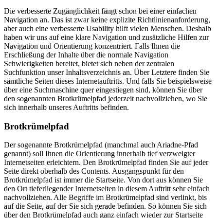
Die verbesserte Zugänglichkeit fängt schon bei einer einfachen
Navigation an. Das ist zwar keine explizite Richtlinienanforderung,
aber auch eine verbesserte Usability hilft vielen Menschen. Deshalb
haben wir uns auf eine klare Navigation und zusätzliche Hilfen zur
Navigation und Orientierung konzentriert. Falls Ihnen die
Erschließung der Inhalte über die normale Navigation
Schwierigkeiten bereitet, bietet sich neben der zentralen
Suchfunktion unser Inhaltsverzeichnis an. Über Letztere finden Sie
sämtliche Seiten dieses Internetauftritts. Und falls Sie beispielsweise
über eine Suchmaschine quer eingestiegen sind, können Sie über
den sogenannten Brotkrümelpfad jederzeit nachvollziehen, wo Sie
sich innerhalb unseres Auftritts befinden.
Brotkrümelpfad
Der sogenannte Brotkrümelpfad (manchmal auch Ariadne-Pfad
genannt) soll Ihnen die Orientierung innerhalb tief verzweigter
Internetseiten erleichtern. Den Brotkrümelpfad finden Sie auf jeder
Seite direkt oberhalb des Contents. Ausgangspunkt für den
Brotkrümelpfad ist immer die Startseite. Von dort aus können Sie
den Ort tieferliegender Internetseiten in diesem Auftritt sehr einfach
nachvollziehen. Alle Begriffe im Brotkrümelpfad sind verlinkt, bis
auf die Seite, auf der Sie sich gerade befinden. So können Sie sich
über den Brotkrümelpfad auch ganz einfach wieder zur Startseite