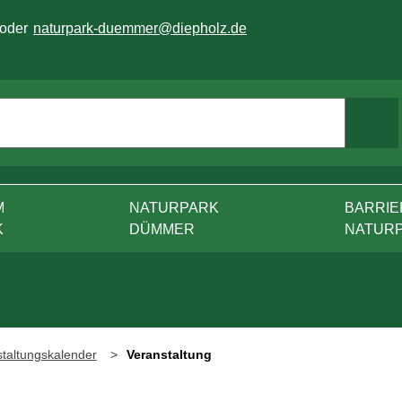
 oder
naturpark-duemmer@diepholz.de
M
NATURPARK
BARRIE
K
DÜMMER
NATUR
taltungskalender
Veranstaltung