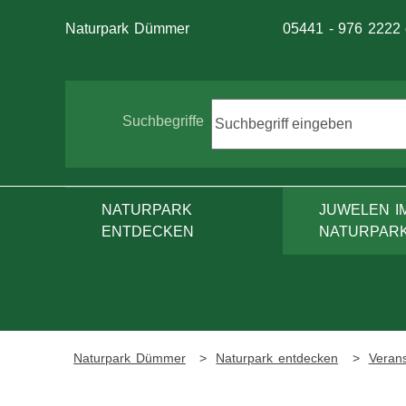
Telefon:
Naturpark Dümmer
05441 - 976 2222
Suche
Suchbegriffe
NATURPARK
JUWELEN I
ENTDECKEN
NATURPAR
Naturpark Dümmer
Naturpark entdecken
Verans