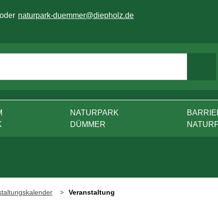
 oder
naturpark-duemmer@diepholz.de
M
NATURPARK
BARRIE
K
DÜMMER
NATUR
taltungskalender
Veranstaltung