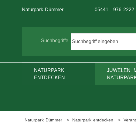
Telefon:
Naturpark Dümmer
05441 - 976 2222
Suche
Suchbegriffe
NATURPARK
JUWELEN I
ENTDECKEN
NATURPAR
Naturpark Dümmer
Naturpark entdecken
Verans