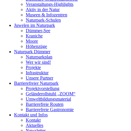
Veranstaltungs-Highlights
Aktiv in der Natur
Museen & Infozentren
Naturpark-Schulen
Juwelen im Naturpark
Dümmer-See
Kraniche
Moore
Höhenzüge
Naturpark Dümmer
Naturparkplan
Wer wir sind!
Projekte
Infrastruktur
Unsere Partner
Barrierefreier Naturpark
Projektvorstellung
Geländerollstuhl „ZOOM“
Umweltbildungsmaterial
Barrierefreie Routen
Barrierefreie Gastronomie
Kontakt und Infos
Kontakt
Aktuelles
Newsletter