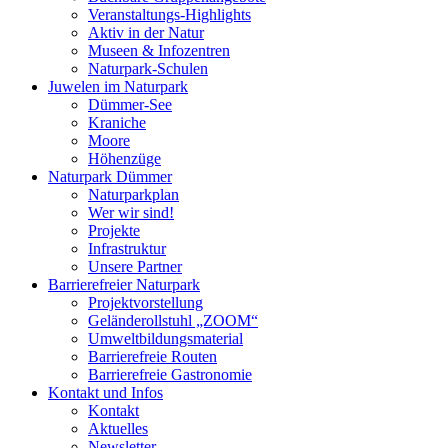
Veranstaltungs-Highlights
Aktiv in der Natur
Museen & Infozentren
Naturpark-Schulen
Juwelen im Naturpark
Dümmer-See
Kraniche
Moore
Höhenzüge
Naturpark Dümmer
Naturparkplan
Wer wir sind!
Projekte
Infrastruktur
Unsere Partner
Barrierefreier Naturpark
Projektvorstellung
Geländerollstuhl „ZOOM“
Umweltbildungsmaterial
Barrierefreie Routen
Barrierefreie Gastronomie
Kontakt und Infos
Kontakt
Aktuelles
Newsletter