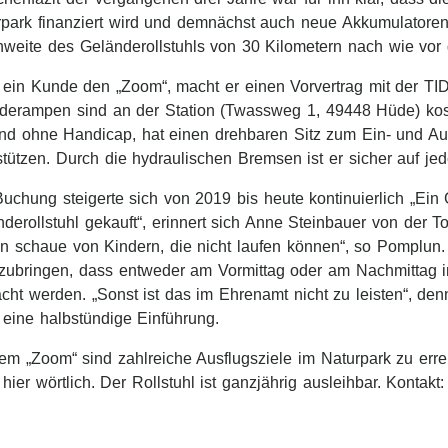
rpark finanziert wird und demnächst auch neue Akkumulatoren
weite des Geländerollstuhls von 30 Kilometern nach wie vor g
 ein Kunde den „Zoom“, macht er einen Vorvertrag mit der TID
aderampen sind an der Station (Twassweg 1, 49448 Hüde) koste
und ohne Handicap, hat einen drehbaren Sitz zum Ein- und Aus
tützen. Durch die hydraulischen Bremsen ist er sicher auf je
uchung steigerte sich von 2019 bis heute kontinuierlich „Ein
derollstuhl gekauft“, erinnert sich Anne Steinbauer von der To
n schaue von Kindern, die nicht laufen können“, so Pomplun
zubringen, dass entweder am Vormittag oder am Nachmittag in 
cht werden. „Sonst ist das im Ehrenamt nicht zu leisten“, de
 eine halbstündige Einführung.
em „Zoom“ sind zahlreiche Ausflugsziele im Naturpark zu err
t hier wörtlich. Der Rollstuhl ist ganzjährig ausleihbar. Kontakt