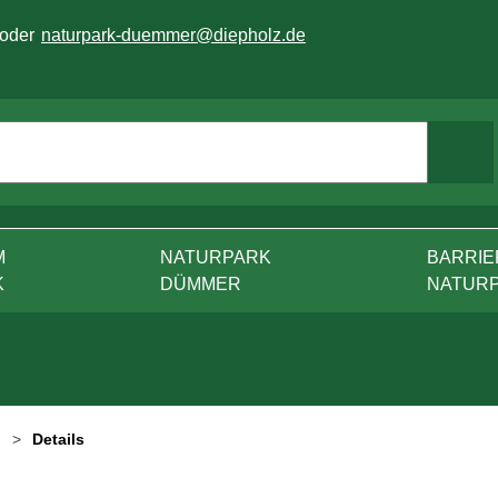
 oder
naturpark-duemmer@diepholz.de
M
NATURPARK
BARRIE
K
DÜMMER
NATUR
Details