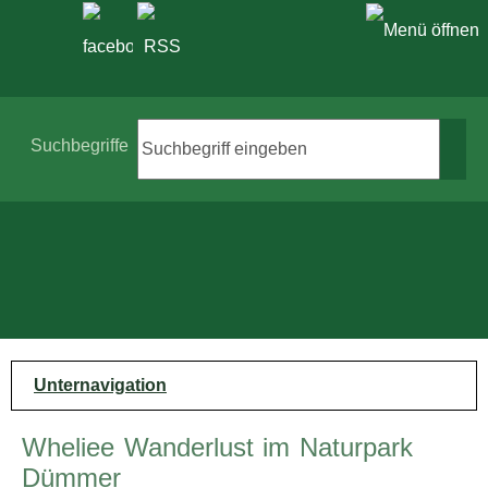
Suche
Suchbegriffe
Unternavigation
Wheliee Wanderlust im Naturpark
Dümmer