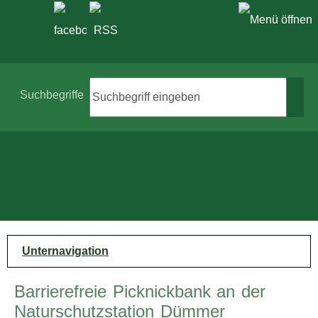
Suche
Suchbegriffe
Unternavigation
Barrierefreie Picknickbank an der
Naturschutzstation Dümmer