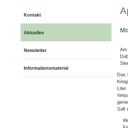
A
Kontakt
Mo
Aktuelles
Am 
Newsletter
Dab
Ste
Informationsmaterial
Das 
Kilo
Liter
Verpa
genie
Saft 
We
Fr