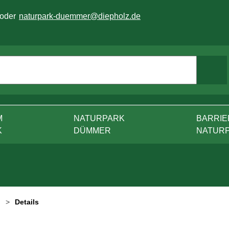
 oder
naturpark-duemmer@diepholz.de
M
NATURPARK
BARRIE
K
DÜMMER
NATUR
Details