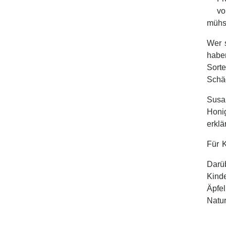
vo
mühs
Wer s
habe
Sort
Schä
Susa
Honi
erklär
Für 
Darü
Kinde
Äpfe
Natur