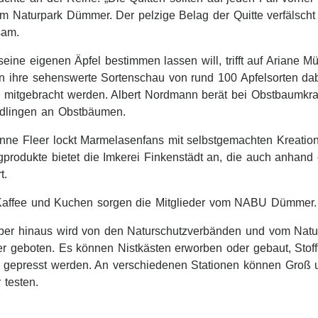
m Naturpark Dümmer. Der pelzige Belag der Quitte verfälscht
am.
eine eigenen Äpfel bestimmen lassen will, trifft auf Ariane 
n ihre sehenswerte Sortenschau von rund 100 Apfelsorten dabe
e mitgebracht werden. Albert Nordmann berät bei Obstbaumkr
dlingen an Obstbäumen.
nne Fleer lockt Marmelasenfans mit selbstgemachten Kreation
gprodukte bietet die Imkerei Finkenstädt an, die auch anhand
t.
Kaffee und Kuchen sorgen die Mitglieder vom NABU Dümmer.
ber hinaus wird von den Naturschutzverbänden und vom Na
r geboten. Es können Nistkästen erworben oder gebaut, Stoff
l gepresst werden. An verschiedenen Stationen können Groß u
 testen.