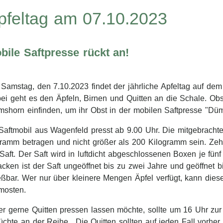
pfeltag am 07.10.2023
bile Saftpresse rückt an!
Samstag, den 7.10.2023 findet der jährliche Apfeltag auf dem
ei geht es den Äpfeln, Birnen und Quitten an die Schale. Obst
mshorn einfinden, um ihr Obst in der mobilen Saftpresse "Dü
Saftmobil aus Wagenfeld presst ab 9.00 Uhr. Die mitgebrachte
gramm betragen und nicht größer als 200 Kilogramm sein. Zeh
 Saft. Der Saft wird in luftdicht abgeschlossenen Boxen je fünf 
cken ist der Saft ungeöffnet bis zu zwei Jahre und geöffnet 
ßbar. Wer nur über kleinere Mengen Äpfel verfügt, kann dies
mosten.
r gerne Quitten pressen lassen möchte, sollte um 16 Uhr zu
üchte an der Reihe. „Die Quitten sollten auf jeden Fall vorhe